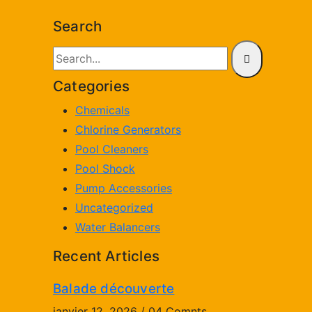
Search
Categories
Chemicals
Chlorine Generators
Pool Cleaners
Pool Shock
Pump Accessories
Uncategorized
Water Balancers
Recent Articles
Balade découverte
How
janvier 12, 2026 / 04 Comnts
sept