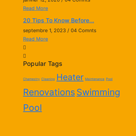
Read More
Rea
20 Tips To Know Before...
Mak
septembre 1, 2023 / 04 Comnts
sept
Read More
Rea
Popular Tags
Heater
Chamestry
Cleaning
Maintenance
Pool
Renovations
Swimming
Pool