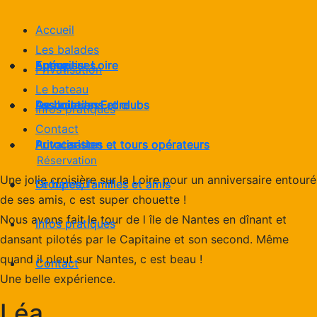
Accueil
Les balades
Apéro sur Loire
Entreprises
Accueil
Apéro sur Loire
Entreprises
Apéro sur Loire
Entreprises
Accueil
Apéro sur Loire
Entreprises
Privatisation
Le bateau
De Loire en Erdre
Associations et clubs
Les balades
De Loire en Erdre
Associations et clubs
De Loire en Erdre
Associations et clubs
Les balades
De Loire en Erdre
Associations et clubs
Infos pratiques
Contact
Autocaristes et tours opérateurs
Privatisation
Autocaristes et tours opérateurs
Autocaristes et tours opérateurs
Privatisation
Autocaristes et tours opérateurs
Réservation
Une jolie croisière sur la Loire pour un anniversaire entouré
Groupes, familles et amis
Groupes, familles et amis
Le bateau
Groupes, familles et amis
Groupes, familles et amis
Le bateau
de ses amis, c est super chouette !
Nous avons fait le tour de l île de Nantes en dînant et
Infos pratiques
Infos pratiques
dansant pilotés par le Capitaine et son second. Même
quand il pleut sur Nantes, c est beau !
Contact
Contact
Une belle expérience.
Léa