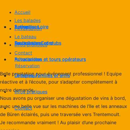
Accueil
Les balades
Apéro sur Loire
Entreprises
Accueil
Apéro sur Loire
Entreprises
Apéro sur Loire
Entreprises
Accueil
Apéro sur Loire
Entreprises
Privatisation
Le bateau
De Loire en Erdre
Associations et clubs
Les balades
De Loire en Erdre
Associations et clubs
De Loire en Erdre
Associations et clubs
Les balades
De Loire en Erdre
Associations et clubs
Infos pratiques
Contact
Autocaristes et tours opérateurs
Privatisation
Autocaristes et tours opérateurs
Autocaristes et tours opérateurs
Privatisation
Autocaristes et tours opérateurs
Réservation
Belle prestation pour événement professionnel ! Equipe
Groupes, familles et amis
Groupes, familles et amis
Le bateau
Groupes, familles et amis
Groupes, familles et amis
Le bateau
réactive et à l’écoute, pour s’adapter complètement à
notre demande.
Infos pratiques
Infos pratiques
Nous avons pu organiser une dégustation de vins à bord,
avec une belle vue sur les machines de l’Ile et les anneaux
Contact
Contact
de Büren éclairés, puis une traversée vers Trentemoult.
Je recommande vraiment ! Au plaisir d’une prochaine