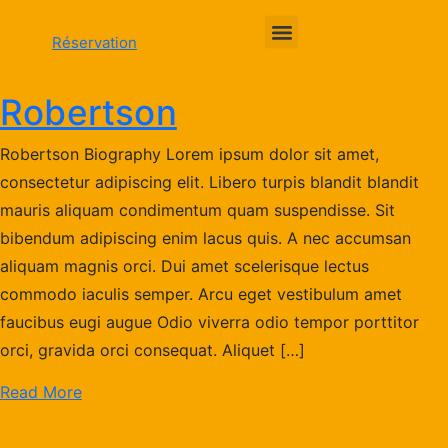
Réservation
Accueil
Robertson
Les balades
Robertson Biography Lorem ipsum dolor sit amet,
consectetur adipiscing elit. Libero turpis blandit blandit
Privatisation
mauris aliquam condimentum quam suspendisse. Sit
Le bateau
bibendum adipiscing enim lacus quis. A nec accumsan
aliquam magnis orci. Dui amet scelerisque lectus
Infos pratiques
commodo iaculis semper. Arcu eget vestibulum amet
faucibus eugi augue Odio viverra odio tempor porttitor
Contact
orci, gravida orci consequat. Aliquet […]
Read More